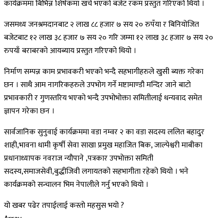
कार्यक्रममा बिभिन्न शिर्षकमा खर्च भएको बजेट रकम प्रस्तुत गरिएको थियो ।
जसमध्य जनश्रमदानबाट २ लाख ८८ हजार ७ सय २० रुपँया र बिनियोजित
बजेटबाट १२ लाख ३८ हजार ७ सय २० गरि जम्मा १२ लाख ३८ हजार ७ सय २०
रुपयाँ बराबरको आयब्याय प्रस्तुत गरिएको थियो ।
निर्माण सम्पन्न काम प्रभावकरी भएको भन्दै सहभागीहरुले खुसी ब्यक्त गरेका
छन । साथै आम नागरिकहरुले उपभोग गर्ने मष्टामाण्डौ मन्दिर जाने बाटो
प्रभावकारी र गुणस्तरिय भएको भन्दै उपभोभोक्ता समितीलाई धन्यवाद समेत
ज्ञापन गरेका छन ।
सार्वजानिक सुनुवाई कार्यक्रममा वडा नम्वर २ का वडा सदस्य ललित बहादु्र
शाही,भावना धामी कृर्षी सेवा साखा प्रमुख महाजित बिक, जाल्पेश्वरी माबीका
प्रधानाध्यापक नवराज न्यौपाने ,पत्रकार उपभोक्ता समिती
सदस्य,समाजसेवी,बुद्धीजिवी लगायतको सहभागीता रहेको थियो । भने
कार्यक्रमको सन्चालन भिम नेपालीले गर्नु भएको थियो ।
यो खबर पढेर तपाईलाई कस्तो महसुस भयो ?