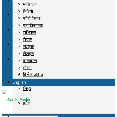
समाज
मनोरन्जन
भिडियो
कृषि
फोटो फिचर
पत्रपत्रिकाबाट
अन्तर्राष्ट्रिय
राशिफल
रोचक
खेलकुद
संस्कृति
लेखहरु
अन्य
वातावरण
मौसम
विविध
विज्ञान प्रविधि
English
शिक्षा
प्रदेश