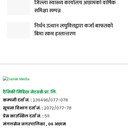
जिल्ला स्वास्थ्य कार्यालय अछामको वार्षिक
समिक्षा सम्पन्न
निर्धन उत्थान लघुवित्तद्वारा कर्जा बाफतको
बिमा रकम हस्तान्तरण
दैनिकी मिडिया नेटवर्क प्रा. लि.
कम्पनी दर्ता नं. :
२३९४९६/०७७-०७८
सूचना विभाग दर्ता नं. :
२०७२/०७७-७८
प्रेस काउन्सिल दर्ता नं. :
५११
मंगलसेन नगरपालिका , ०६ अछाम