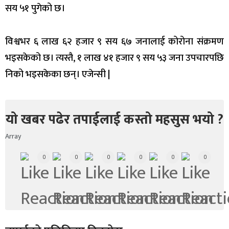
सय ५१ पुगेको छ।
विश्वभर ६ लाख ६२ हजार ९ सय ६७ जनालाई कोरोना संक्रमण
भइसकेको छ। त्यस्तै, १ लाख ४१ हजार ९ सय ५३ जना उपचारपछि
निको भइसकेका छन्। एजेन्सी |
यो खबर पढेर तपाईलाई कस्तो महसुस भयो ?
Array
0
0
0
0
0
0